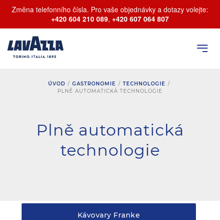
Změna telefonního čísla. Pro vaše objednávky a dotazy volejte:
+420 604 210 089
,
+420 607 064 807
ÚVOD
/
GASTRONOMIE
/
TECHNOLOGIE
/
PLNĚ AUTOMATICKÁ TECHNOLOGIE
Plně automatická
technologie
Kávovary Franke