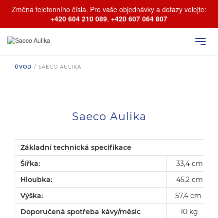
Změna telefonního čísla. Pro vaše objednávky a dotazy volejte:
+420 604 210 089
,
+420 607 064 807
ÚVOD
/
SAECO AULIKA
Saeco Aulika
Základní technická specifikace
Šířka:
33,4 cm
Hloubka:
45,2 cm
Výška:
57,4 cm
Doporučená spotřeba kávy/měsíc
10 kg