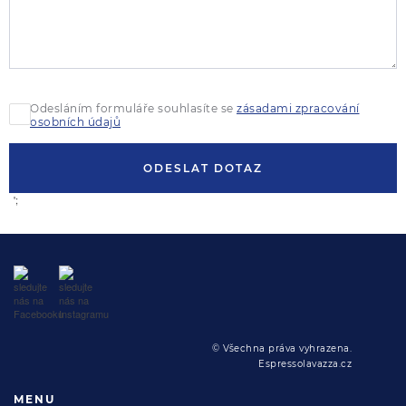
Odesláním formuláře souhlasíte se
zásadami zpracování
osobních údajů
ODESLAT DOTAZ
';
© Všechna práva vyhrazena.
Espressolavazza.cz
MENU