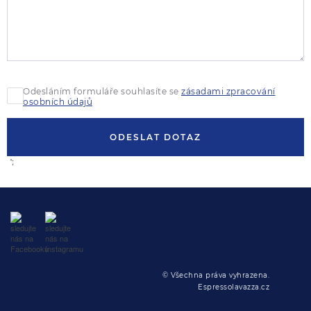
Odesláním formuláře souhlasíte se
zásadami zpracování
osobních údajů
ODESLAT DOTAZ
';
© Všechna práva vyhrazena.
Espressolavazza.cz