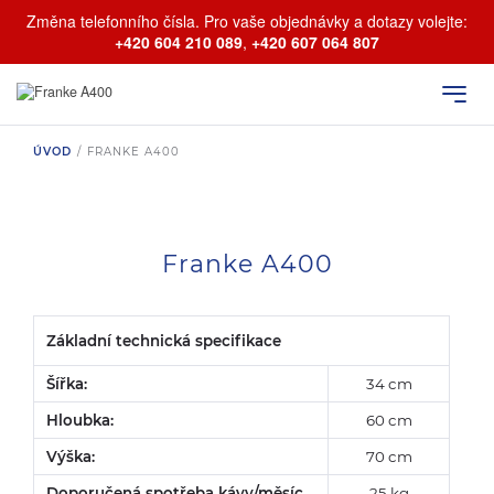
Změna telefonního čísla. Pro vaše objednávky a dotazy volejte:
+420 604 210 089
,
+420 607 064 807
ÚVOD
/
FRANKE A400
Franke A400
Základní technická specifikace
Šířka:
34 cm
Hloubka:
60 cm
Výška:
70 cm
Doporučená spotřeba kávy/měsíc
25 kg