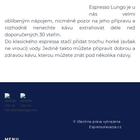
Espresso Lungo je u
nás velmi
oblíbeným nápojem, nicméně pozor na jeho přípravu a
rozhodně nenechte kávu extrahovat déle než
doporučených 30 vteřin.
Do klasického espressa stačí přidat trochu horké (avšak
ne vroucí) vody. Jedině takto můžete připravit dobrou a
zdravou kávu, kterou můžete znát pod několika názvy.
© Všechna práva vyhrazena.
Espressolavazza.cz
MENU