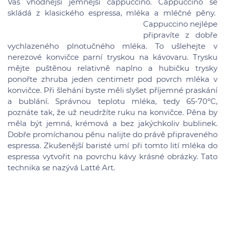
Vás vhodnější jemnější cappuccino. Cappuccino se
skládá z klasického espressa, mléka a mléčné pěny.
Cappuccino nejlépe
připravíte z dobře
vychlazeného plnotučného mléka. To ušlehejte v
nerezové konvičce parní tryskou na kávovaru. Trysku
mějte puštěnou relativně naplno a hubičku trysky
ponořte zhruba jeden centimetr pod povrch mléka v
konvičce. Při šlehání byste měli slyšet příjemné praskání
a bublání. Správnou teplotu mléka, tedy 65-70°C,
poznáte tak, že už neudržíte ruku na konvičce. Pěna by
měla být jemná, krémová a bez jakýchkoliv bublinek.
Dobře promíchanou pěnu nalijte do právě připraveného
espressa. Zkušenější baristé umí při tomto lití mléka do
espressa vytvořit na povrchu kávy krásné obrázky. Tato
technika se nazývá Latté Art.