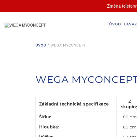
Změna telefonní
ÚVOD
LAVAZ
ÚVOD
/
WEGA MYCONCEPT
WEGA MYCONCEP
2
Základní technická specifikace
skupin
Šířka:
80 cm
Hloubka:
60 cm