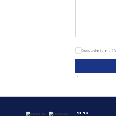
Odesláním formuláře
';
MENU