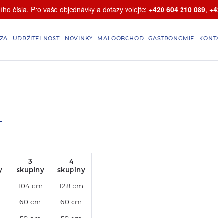
ho čísla. Pro vaše objednávky a dotazy volejte:
+420 604 210 089
,
+4
ZA
UDRŽITELNOST
NOVINKY
MALOOBCHOD
GASTRONOMIE
KONT
T
3
4
y
skupiny
skupiny
104 cm
128 cm
60 cm
60 cm