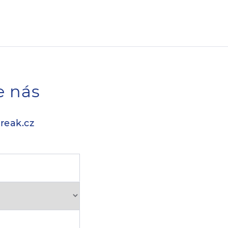
e nás
reak.cz