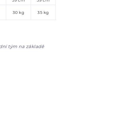
59 cm
59 cm
30 kg
35 kg
dní tým na základě