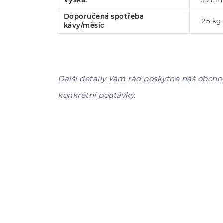
Výška:
59 cm
Doporučená spotřeba
25 kg
kávy/měsíc
Další detaily Vám rád poskytne náš obcho
konkrétní poptávky.