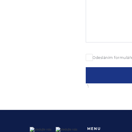
Odesláním formuláře
';
MENU