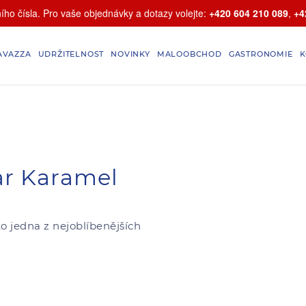
ho čísla. Pro vaše objednávky a dotazy volejte:
+420 604 210 089
,
+4
AVAZZA
UDRŽITELNOST
NOVINKY
MALOOBCHOD
GASTRONOMIE
K
ar Karamel
to jedna z nejoblíbenějších