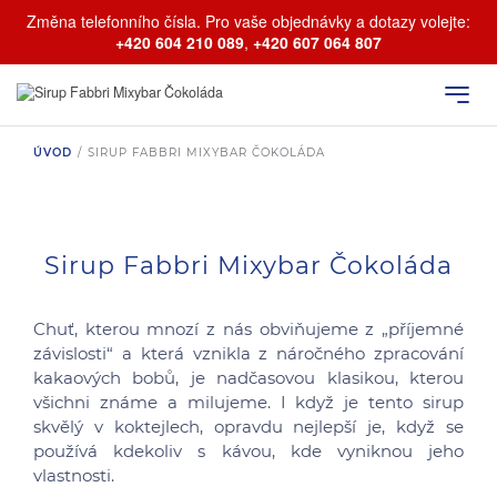
Změna telefonního čísla. Pro vaše objednávky a dotazy volejte:
+420 604 210 089
,
+420 607 064 807
ÚVOD
/
SIRUP FABBRI MIXYBAR ČOKOLÁDA
Sirup Fabbri Mixybar Čokoláda
Chuť, kterou mnozí z nás obviňujeme z „příjemné
závislosti“ a která vznikla z náročného zpracování
kakaových bobů, je nadčasovou klasikou, kterou
všichni známe a milujeme. I když je tento sirup
skvělý v koktejlech, opravdu nejlepší je, když se
používá kdekoliv s kávou, kde vyniknou jeho
vlastnosti.