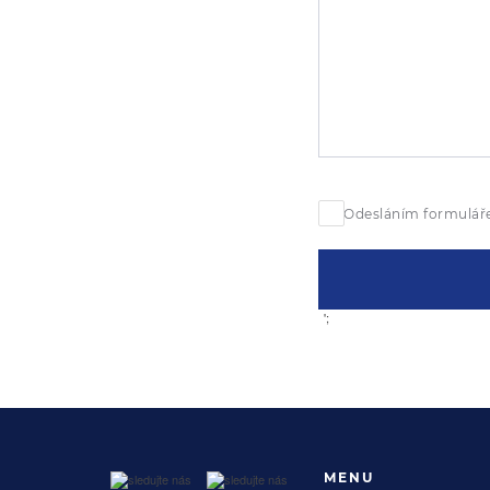
Odesláním formuláře
';
MENU