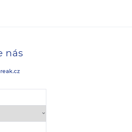
e nás
reak.cz