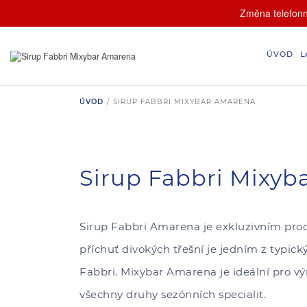
Změna telefonní
ÚVOD
L
ÚVOD
/
SIRUP FABBRI MIXYBAR AMARENA
Sirup Fabbri Mixy
Sirup Fabbri Amarena je exkluzivním pro
příchuť divokých třešní je jedním z typic
Fabbri. Mixybar Amarena je ideální pro vý
všechny druhy sezónních specialit.