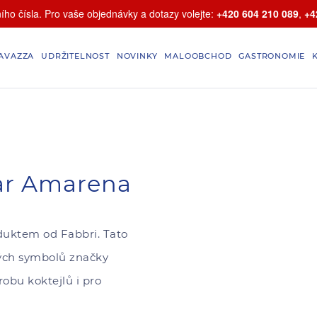
ho čísla. Pro vaše objednávky a dotazy volejte:
+420 604 210 089
,
+4
AVAZZA
UDRŽITELNOST
NOVINKY
MALOOBCHOD
GASTRONOMIE
bar Amarena
duktem od Fabbri. Tato
kých symbolů značky
robu koktejlů i pro