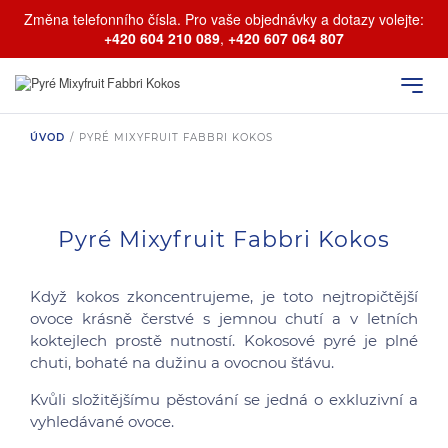
Změna telefonního čísla. Pro vaše objednávky a dotazy volejte:
+420 604 210 089
,
+420 607 064 807
ÚVOD
/
PYRÉ MIXYFRUIT FABBRI KOKOS
Pyré Mixyfruit Fabbri Kokos
Když kokos zkoncentrujeme, je toto nejtropičtější
ovoce krásně čerstvé s jemnou chutí a v letních
koktejlech prostě nutností. Kokosové pyré je plné
chuti, bohaté na dužinu a ovocnou šťávu.
Kvůli složitějšímu pěstování se jedná o exkluzivní a
vyhledávané ovoce.