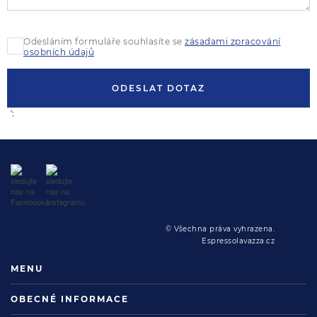
Odesláním formuláře souhlasíte se
zásadami zpracování
osobních údajů
ODESLAT DOTAZ
';
© Všechna práva vyhrazena.
Espressolavazza.cz
MENU
OBECNÉ INFORMACE