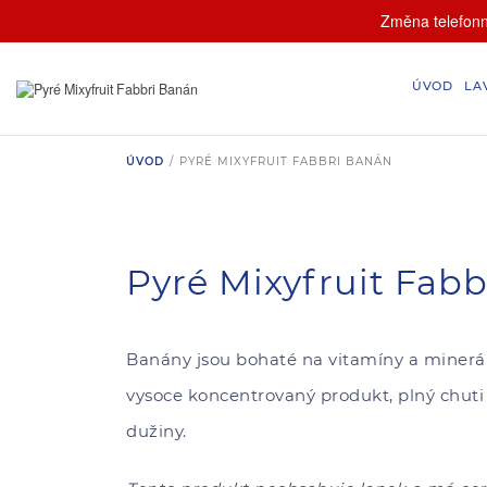
Změna telefonní
ÚVOD
LA
ÚVOD
/
PYRÉ MIXYFRUIT FABBRI BANÁN
Pyré Mixyfruit Fab
Banány jsou bohaté na vitamíny a minerál
vysoce koncentrovaný produkt, plný chut
dužiny.