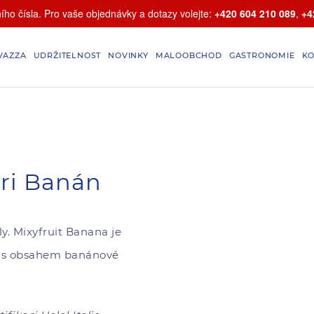
ho čísla. Pro vaše objednávky a dotazy volejte:
+420 604 210 089
,
+4
VAZZA
UDRŽITELNOST
NOVINKY
MALOOBCHOD
GASTRONOMIE
KO
bri Banán
y. Mixyfruit Banana je
i s obsahem banánové