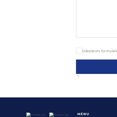
Odesláním formuláře
';
MENU