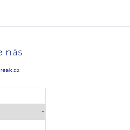
e nás
reak.cz