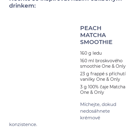
drinkem:
PEACH
MATCHA
SMOOTHIE
160 g ledu
160 ml broskvového
smoothie One & Only
23 g frappé s příchutí
vanilky One & Only
3 g 100% čaje Matcha
One & Only
Míchejte, dokud
nedosáhnete
krémové
konzistence.