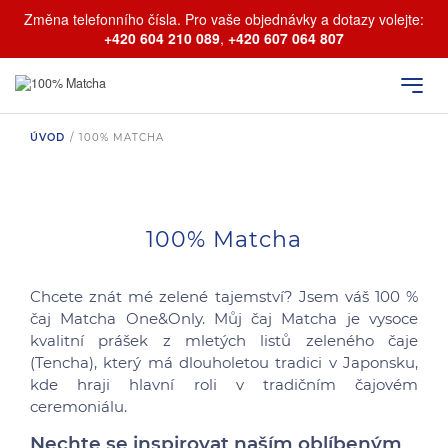
Změna telefonního čísla. Pro vaše objednávky a dotazy volejte:
+420 604 210 089
,
+420 607 064 807
ÚVOD
/
100% MATCHA
100% Matcha
Chcete znát mé zelené tajemství? Jsem váš 100 %
čaj Matcha One&Only. Můj čaj Matcha je vysoce
kvalitní prášek z mletých listů zeleného čaje
(Tencha), který má dlouholetou tradici v Japonsku,
kde hraji hlavní roli v tradičním čajovém
ceremoniálu.
Nechte se inspirovat naším oblíbeným