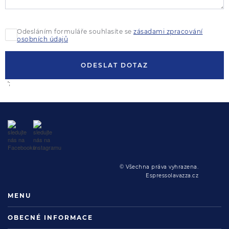
Odesláním formuláře souhlasíte se
zásadami zpracování
osobních údajů
ODESLAT DOTAZ
';
© Všechna práva vyhrazena.
Espressolavazza.cz
MENU
OBECNÉ INFORMACE