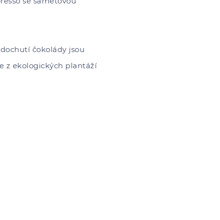
presso se sametovou
 dochutí čokolády jsou
e z ekologických plantáží