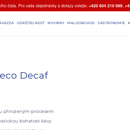
ho čísla. Pro vaše objednávky a dotazy volejte:
+420 604 210 089
,
+4
AVAZZA
UDRŽITELNOST
NOVINKY
MALOOBCHOD
GASTRONOMIE
eco Decaf
nu přirozeným procesem
atickou bohatost kávy