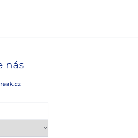
e nás
reak.cz