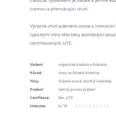
Lavazza. Výsledkem je sladké a jemné es
cremou a přetrvávající chutí.
Výrazná chuť sušeného ovoce s intenzivní
typickými tóny této kávy pocházející pouz
certifikovaných UTZ.
Složení:
organická Arabica a Robusta
Původ:
Hory ve Střední Americe
Tóny:
Sušené ovoce, dochuť čokolády
Pražení:
Jemný proces pražení
Certifikace:
Bio, UTZ
Intenzita:
8 / 10