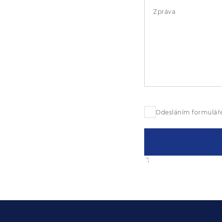
Zpráva
Odesláním formuláře
';