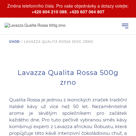
Změna telefonního čísla. Pro vaše objednávky a dotazy volejte:
+420 604 210 089
,
+420 607 064 807
ÚVOD
/
LAVAZZA QUALITA ROSSA 500G ZRNO
Lavazza Qualita Rossa 500g
zrno
Qualita Rossa je jednou z ikonických značek tradiční
italské kávy už více než 50 let. Nezaměnitelné
aroma je skvělým společníkem pro začátek
každého dne. Pro tuto pečlivě vybranou směs kávy
kombinují experti z Lavazza africkou Robustu, která
propůjčuje této kávě intenzivní čokoládovou chuť, a