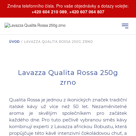
Změna telefonního čísla. Pro vaše objednávky a dotazy volejte:
+420 604 210 089
,
+420 607 064 807
ÚVOD
/
LAVAZZA QUALITA ROSSA 250G ZRNO
Lavazza Qualita Rossa 250g
zrno
Qualita Rossa je jednou z ikonických značek tradiční
italské kávy už více než 50 let. Nezaměnitelné
aroma je skvělým společníkem pro začátek
každého dne. Pro tuto pečlivě vybranou směs kávy
kombinují experti z Lavazza africkou Robustu, která
propůjčuje této kávě intenzivní čokoládovou chuť, a