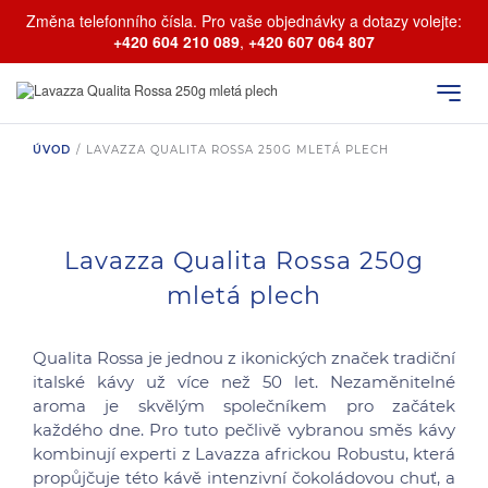
Změna telefonního čísla. Pro vaše objednávky a dotazy volejte:
+420 604 210 089
,
+420 607 064 807
ÚVOD
/
LAVAZZA QUALITA ROSSA 250G MLETÁ PLECH
Lavazza Qualita Rossa 250g
mletá plech
Qualita Rossa je jednou z ikonických značek tradiční
italské kávy už více než 50 let. Nezaměnitelné
aroma je skvělým společníkem pro začátek
každého dne. Pro tuto pečlivě vybranou směs kávy
kombinují experti z Lavazza africkou Robustu, která
propůjčuje této kávě intenzivní čokoládovou chuť, a