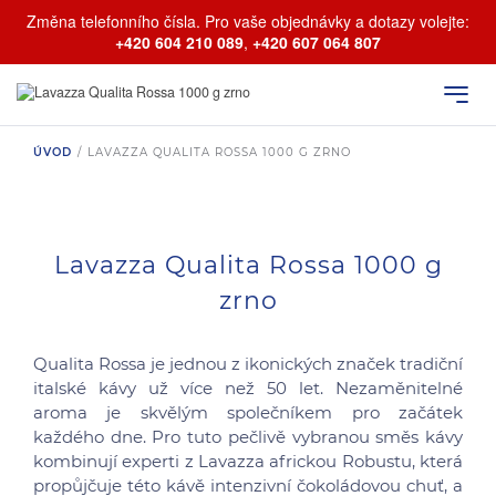
Změna telefonního čísla. Pro vaše objednávky a dotazy volejte:
+420 604 210 089
,
+420 607 064 807
ÚVOD
/
LAVAZZA QUALITA ROSSA 1000 G ZRNO
Lavazza Qualita Rossa 1000 g
zrno
Qualita Rossa je jednou z ikonických značek tradiční
italské kávy už více než 50 let. Nezaměnitelné
aroma je skvělým společníkem pro začátek
každého dne. Pro tuto pečlivě vybranou směs kávy
kombinují experti z Lavazza africkou Robustu, která
propůjčuje této kávě intenzivní čokoládovou chuť, a