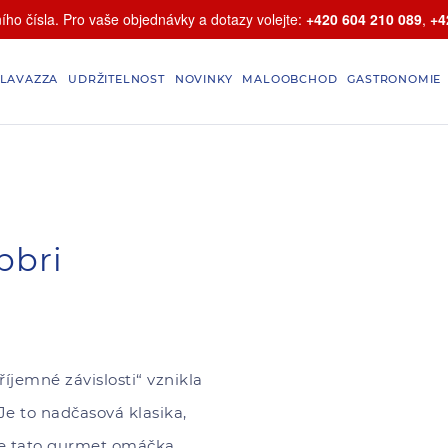
ho čísla. Pro vaše objednávky a dotazy volejte:
+420 604 210 089
,
+4
LAVAZZA
UDRŽITELNOST
NOVINKY
MALOOBCHOD
GASTRONOMIE
bbri
íjemné závislosti“ vznikla
e to nadčasová klasika,
 je tato gurmet omáčka