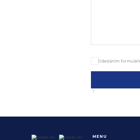
Odesláním formuláře
';
MENU