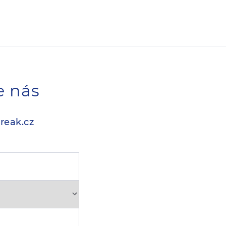
e nás
reak.cz