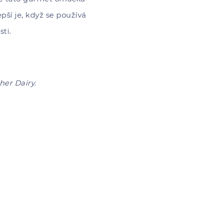
pší je, když se používá
ti.
her Dairy.