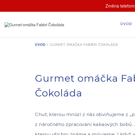
Změna telefonní
ÚVOD
ÚVOD
/
GURMET OMÁČKA FABBRI ČOKOLÁDA
Gurmet omáčka Fa
Čokoláda
Chuť, kterou mnozí z nás obviňujeme z „př
z náročného zpracování kakaových bobů. J
kterou všichni známe a milujeme. I když