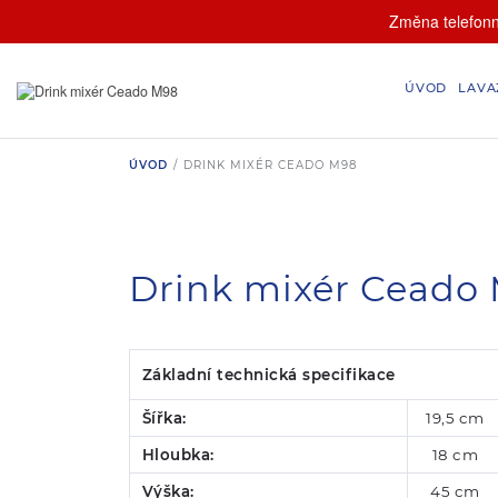
Změna telefonní
ÚVOD
LAVA
ÚVOD
/
DRINK MIXÉR CEADO M98
Drink mixér Ceado
Základní technická specifikace
Šířka:
19,5 cm
Hloubka:
18 cm
Výška:
45 cm