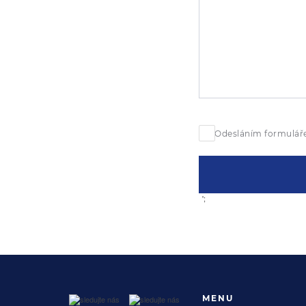
Odesláním formuláře
';
MENU