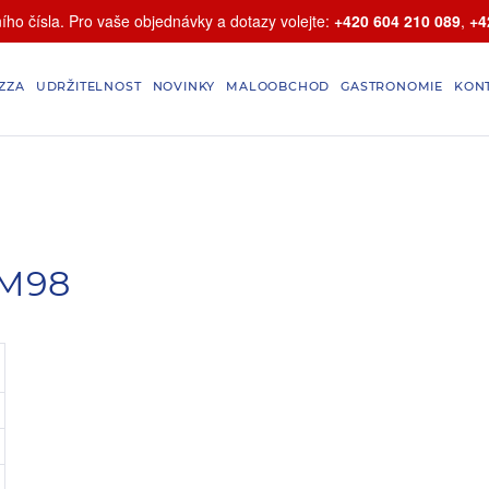
ho čísla. Pro vaše objednávky a dotazy volejte:
+420 604 210 089
,
+4
ZZA
UDRŽITELNOST
NOVINKY
MALOOBCHOD
GASTRONOMIE
KON
 M98