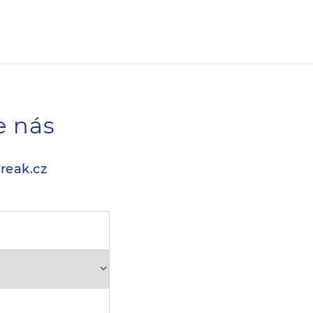
e nás
reak.cz