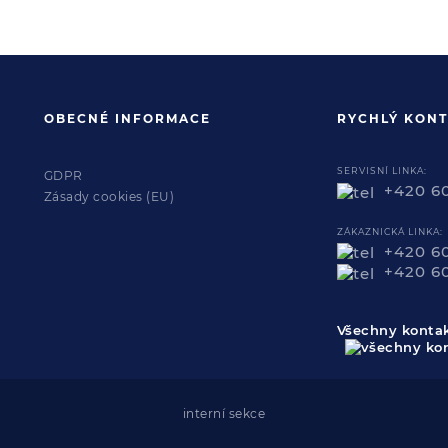
OBECNÉ INFORMACE
RYCHLÝ KONT
SERVISNÍ LINKA:
GDPR
+420 6
Zásady cookies (EU)
ZÁKAZNICKÁ LINKA:
+420 6
+420 6
Všechny konta
interní sekce