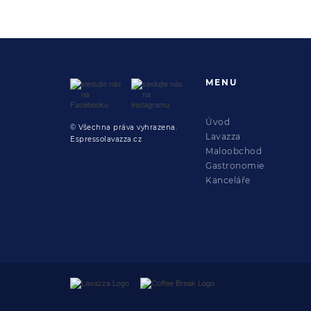
MENU
Úvod
© Všechna práva vyhrazena.
Lavazza
Espressolavazza.cz
Maloobchod
Gastronomie
Kanceláře