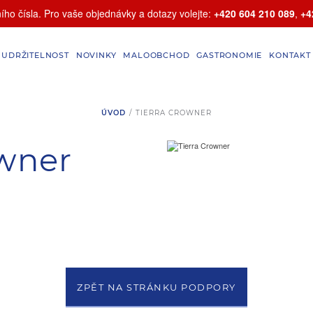
ho čísla. Pro vaše objednávky a dotazy volejte:
+420 604 210 089
,
+4
UDRŽITELNOST
NOVINKY
MALOOBCHOD
GASTRONOMIE
KONTAKT
ÚVOD
/
TIERRA CROWNER
owner
ZPĚT NA STRÁNKU PODPORY