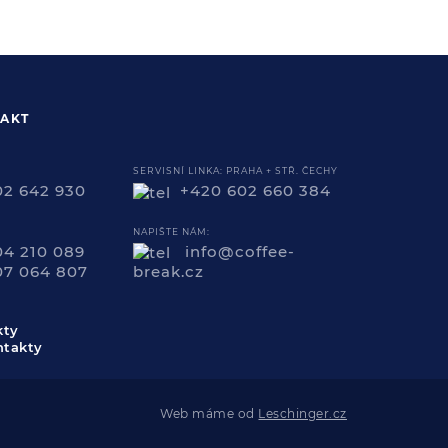
AKT
SERVISNÍ LINKA: PRAHA + STŘ. ČECHY
02 642 930
+420 602 660 384
NAPIŠTE NÁM:
04 210 089
info@coffee-
07 064 807
break.cz
kty
Web máme od
Leschinger.cz