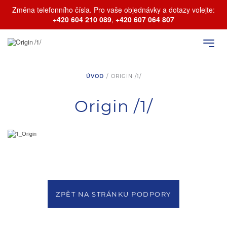
Změna telefonního čísla. Pro vaše objednávky a dotazy volejte:
+420 604 210 089
,
+420 607 064 807
ÚVOD
/
ORIGIN /1/
Origin /1/
ZPĚT NA STRÁNKU PODPORY