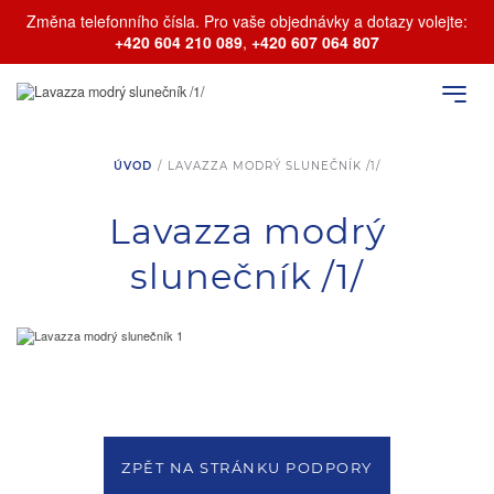
Změna telefonního čísla. Pro vaše objednávky a dotazy volejte:
+420 604 210 089
,
+420 607 064 807
ÚVOD
/
LAVAZZA MODRÝ SLUNEČNÍK /1/
Lavazza modrý
slunečník /1/
ZPĚT NA STRÁNKU PODPORY