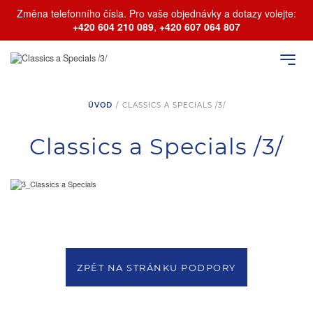
Změna telefonního čísla. Pro vaše objednávky a dotazy volejte:
+420 604 210 089
,
+420 607 064 807
ÚVOD
/
CLASSICS A SPECIALS /3/
Classics a Specials /3/
ZPĚT NA STRÁNKU PODPORY