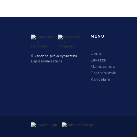
MENU
Úvod
© Všechna práva vyhrazena.
Lavazza
Espressolavazza.cz
Maloobchod
Gastronomie
Kanceláře