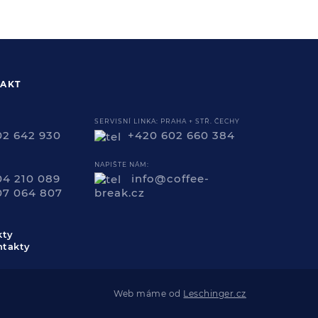
AKT
SERVISNÍ LINKA: PRAHA + STŘ. ČECHY
02 642 930
+420 602 660 384
NAPIŠTE NÁM:
04 210 089
info@coffee-
07 064 807
break.cz
kty
Web máme od
Leschinger.cz