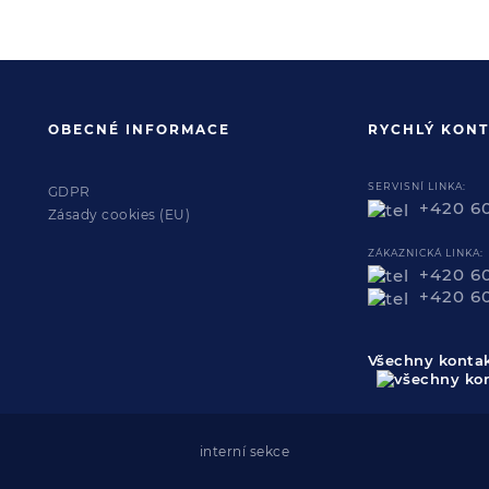
OBECNÉ INFORMACE
RYCHLÝ KONT
SERVISNÍ LINKA:
GDPR
+420 6
Zásady cookies (EU)
ZÁKAZNICKÁ LINKA:
+420 6
+420 6
Všechny konta
interní sekce