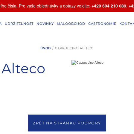
ho čísla. Pro vaše objednávky a dotazy volejte:
+420 604 210 089
,
+4
A
UDRŽITELNOST
NOVINKY
MALOOBCHOD
GASTRONOMIE
KONTA
ÚVOD
/
CAPPUCCINO ALTECO
Alteco
ZPĚT NA STRÁNKU PODPORY