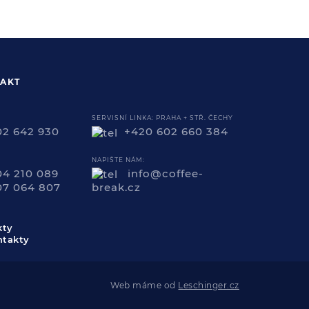
AKT
SERVISNÍ LINKA: PRAHA + STŘ. ČECHY
02 642 930
+420 602 660 384
NAPIŠTE NÁM:
04 210 089
info@coffee-
07 064 807
break.cz
kty
Web máme od
Leschinger.cz