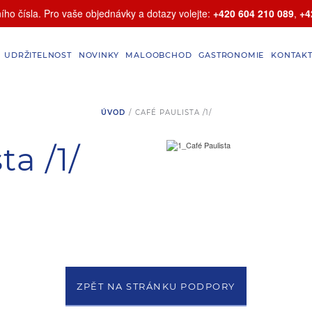
ho čísla. Pro vaše objednávky a dotazy volejte:
+420 604 210 089
,
+4
UDRŽITELNOST
NOVINKY
MALOOBCHOD
GASTRONOMIE
KONTAK
ÚVOD
/
CAFÉ PAULISTA /1/
ta /1/
ZPĚT NA STRÁNKU PODPORY