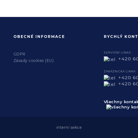
OBECNÉ INFORMACE
RYCHLÝ KONT
SERVISNÍ LINKA:
GDPR
+420 6
Zásady cookies (EU)
ZÁKAZNICKÁ LINKA:
+420 6
+420 6
Všechny konta
interní sekce