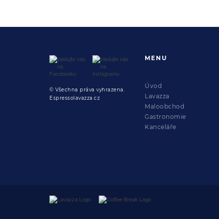
MENU
Úvod
© Všechna práva vyhrazena.
Lavazza
Espressolavazza.cz
Maloobchod
Gastronomie
Kanceláře