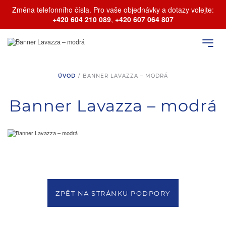
Změna telefonního čísla. Pro vaše objednávky a dotazy volejte:
+420 604 210 089
,
+420 607 064 807
ÚVOD
/
BANNER LAVAZZA – MODRÁ
Banner Lavazza – modrá
ZPĚT NA STRÁNKU PODPORY