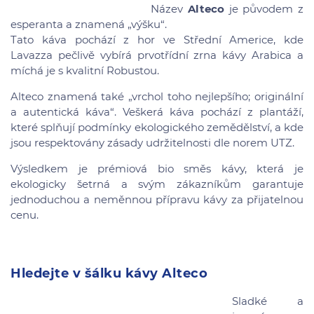
Název
Alteco
je původem z
esperanta a znamená „výšku“.
Tato káva pochází z hor ve Střední Americe, kde
Lavazza pečlivě vybírá prvotřídní zrna kávy Arabica a
míchá je s kvalitní Robustou.
Alteco znamená také „vrchol toho nejlepšího; originální
a autentická káva“. Veškerá káva pochází z plantáží,
které splňují podmínky ekologického zemědělství, a kde
jsou respektovány zásady udržitelnosti dle norem UTZ.
Výsledkem je prémiová bio směs kávy, která je
ekologicky šetrná a svým zákazníkům garantuje
jednoduchou a neměnnou přípravu kávy za přijatelnou
cenu.
Hledejte v šálku kávy Alteco
Sladké a