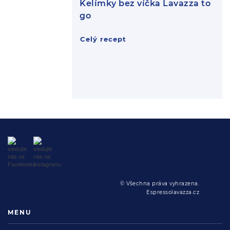
Kelímky bez víčka Lavazza to
go
Celý recept
© Všechna práva vyhrazena.
Espressolavazza.cz
MENU