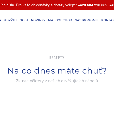
ho čísla. Pro vaše objednávky a dotazy volejte:
+420 604 210 089
,
+4
A
UDRŽITELNOST
NOVINKY
MALOOBCHOD
GASTRONOMIE
KONTA
RECEPTY
Na co dnes máte chuť?
Zkuste některý z našich osvěžujících nápojů